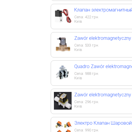
Клапан электромагнитный 
Cena:
422
грн.
Київ
Zawór elektromagnetyczny M
Cena:
533
грн.
Київ
Quadro Zawór elektromagne
Cena:
988
грн.
Київ
Zawór elektromagnetyczny 22
Cena:
296
грн.
Київ
Электро Клапан Шаровой 
Cena:
990
грн.