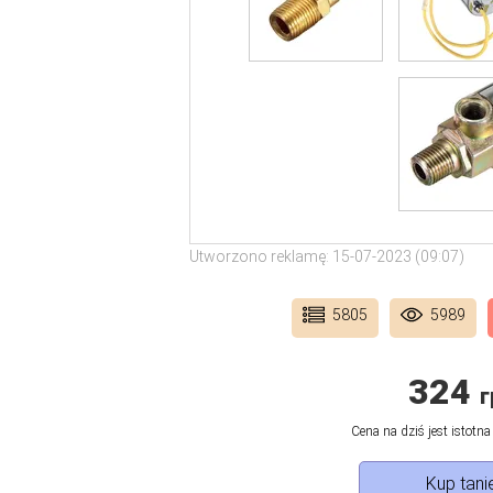
Utworzono reklamę: 15-07-2023 (09:07)
5805
5989
324
г
Cena na dziś jest istotna
Kup tanie