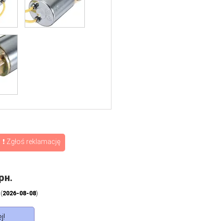
❗ Zgłoś reklamację
рн.
 (
2026-08-08
)
j!