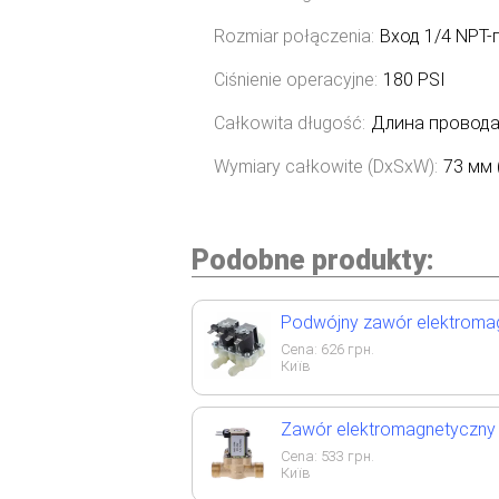
Rozmiar połączenia:
Вход 1/4 NPT-
Ciśnienie operacyjne:
180 PSI
Całkowita długość:
Длина провода 
Wymiary całkowite (DxSxW):
73 мм 
Podobne produkty:
Podwójny zawór elektromag
Cena:
626
грн.
Київ
Zawór elektromagnetyczny M
Cena:
533
грн.
Київ