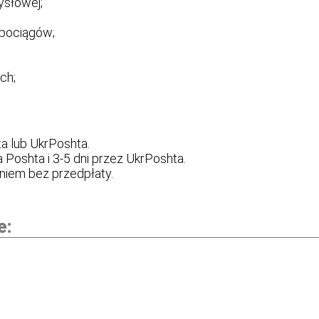
ysłowej;
pociągów;
ch;
a lub UkrPoshta.
 Poshta i 3-5 dni przez UkrPoshta.
aniem bez przedpłaty.
e: