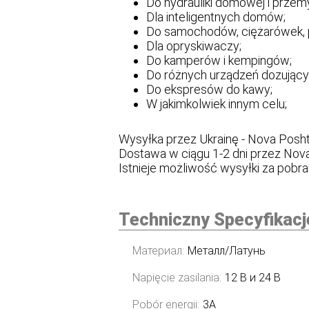
Do hydrauliki domowej i przem
Dla inteligentnych domów;
Do samochodów, ciężarówek, 
Dla opryskiwaczy;
Do kamperów i kempingów;
Do różnych urządzeń dozujący
Do ekspresów do kawy;
W jakimkolwiek innym celu;
Wysyłka przez Ukrainę - Nova Posht
Dostawa w ciągu 1-2 dni przez Nova
Istnieje możliwość wysyłki za pobr
Techniczny Specyfikacj
Материал:
Металл/Латунь
Napięcie zasilania:
12 В и 24 В
Pobór energii:
3А