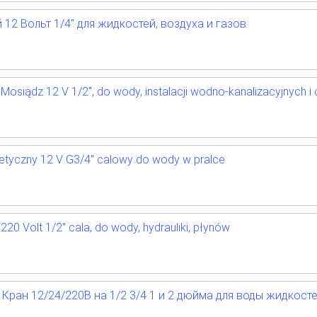
12 Вольт 1/4" для жидкостей, воздуха и газов
osiądz 12 V 1/2", do wody, instalacji wodno-kanalizacyjnych i 
tyczny 12 V G3/4" calowy do wody w pralce
0 Volt 1/2" cala, do wody, hydrauliki, płynów
Кран 12/24/220В на 1/2 3/4 1 и 2 дюйма для воды жидкост