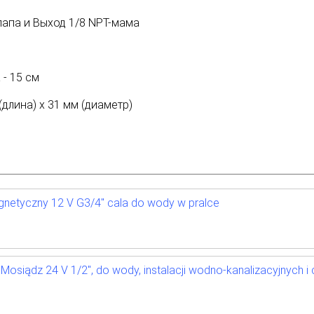
папа и Выход 1/8 NPT-мама
- 15 см
(длина) х 31 мм (диаметр)
netyczny 12 V G3/4" cala do wody w pralce
osiądz 24 V 1/2", do wody, instalacji wodno-kanalizacyjnych i 