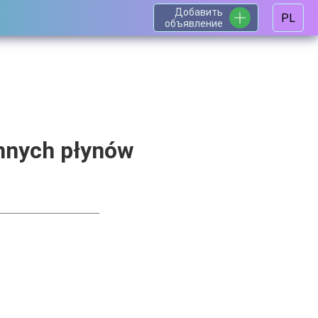
Добавить
PL
объявление
innych płynów