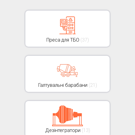
Преса для ТБО
(37)
Галтувальні барабани
(21)
Дезінтегратори
(13)