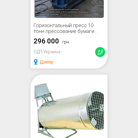
Горизонтальный пресс 10
тонн прессование бумаги
картона макулатуры и
296 000
грн.
пластика пленки ПЭТ бутылки
ОДП-Украина
Днепр