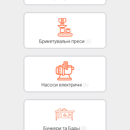
Брикетувальні преси
(6)
Насоси електричні
(6)
Бункери та Бадьї
(8)