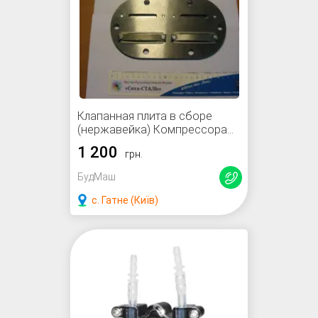
Клапанная плита в сборе
(нержавейка) Компрессора
СО-7Б
1 200
грн.
БудМаш
с. Гатне (Київ)