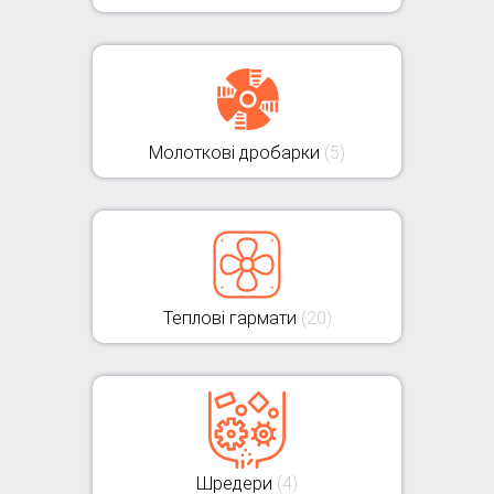
Молоткові дробарки
(5)
Теплові гармати
(20)
Шредери
(4)