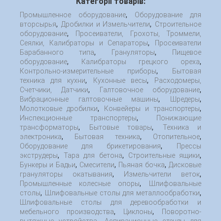
Категорії товарів:
,
Промышленное оборудование
Оборудование для
,
,
вторсырья
Дробилки и Измельчители
Строительное
,
оборудование
Просеиватели, Грохоты, Троммели,
,
Сеялки, Калибраторы и Сепараторы
Просеиватели
,
,
Барабанного типа
Грануляторы
Пищевое
,
,
оборудование
Калибраторы грецкого ореха
,
Контрольно-измерительные приборы
Бытовая
,
,
техника для кухни
Кухонные весы
Расходомеры,
,
,
Счетчики, Датчики
Галтовочное оборудование
,
,
Вибрационные галтовочные машины
Шредеры
,
,
Молотковые дробилки
Конвейеры и транспортеры
,
Инспекционные транспортеры
Понижающие
,
,
трансформаторы
Бытовые товары
Техника и
,
,
,
электроника
Бытовая техника
Отопительное
,
Оборудование для брикетирования
Прессы
,
,
,
экструдеры
Тара для бетона
Строительные ящики
,
,
,
Бункеры и Бадьи
Смесители
Пьяная бочка
Дисковые
,
,
грануляторы окатывания
Измельчители веток
,
Промышленные колесные опоры
Шлифовальные
,
,
столы
Шлифовальные столы для металлообработки
Шлифовальные столы для деревообработки и
,
,
мебельного производства
Циклоны
Поворотно-
,