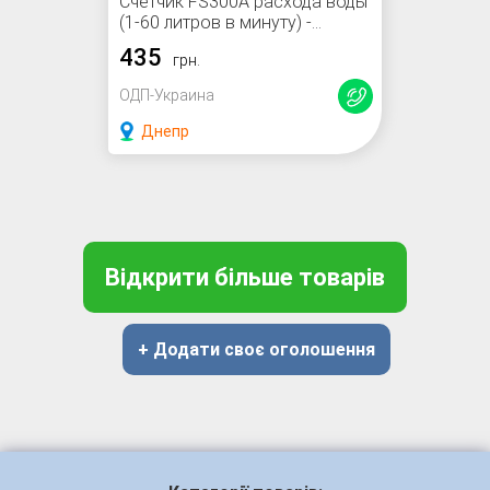
Счетчик FS300А расхода воды
(1-60 литров в минуту) -
диаметр 3/4 дюйма - для
435
грн.
Arduino
ОДП-Украина
Днепр
Відкрити більше товарів
+ Додати своє оголошення