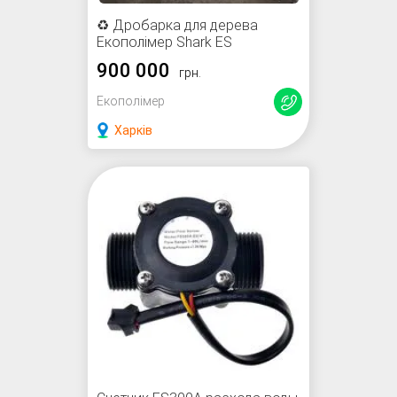
♻️ Дробарка для дерева
Екополімер Shark ES
900 000
грн.
Екополімер
Харків