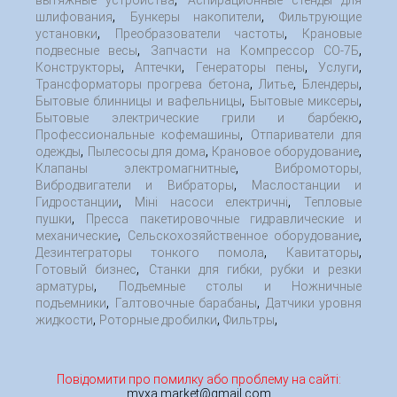
вытяжные устройства
Аспирационные стенды для
,
,
шлифования
Бункеры накопители
Фильтрующие
,
,
установки
Преобразователи частоты
Крановые
,
,
подвесные весы
Запчасти на Компрессор СО-7Б
,
,
,
,
Конструкторы
Аптечки
Генераторы пены
Услуги
,
,
,
Трансформаторы прогрева бетона
Литье
Блендеры
,
,
Бытовые блинницы и вафельницы
Бытовые миксеры
,
Бытовые электрические грили и барбекю
,
Профессиональные кофемашины
Отпариватели для
,
,
,
одежды
Пылесосы для дома
Крановое оборудование
,
Клапаны электромагнитные
Вибромоторы,
,
Вибродвигатели и Вибраторы
Маслостанции и
,
,
Гидростанции
Міні насоси електричні
Тепловые
,
пушки
Пресса пакетировочные гидравлические и
,
,
механические
Сельскохозяйственное оборудование
,
,
Дезинтеграторы тонкого помола
Кавитаторы
,
Готовый бизнес
Станки для гибки, рубки и резки
,
арматуры
Подъемные столы и Ножничные
,
,
подъемники
Галтовочные барабаны
Датчики уровня
,
,
,
жидкости
Роторные дробилки
Фильтры
Повідомити про помилку або проблему на сайті:
myxa.market@gmail.com