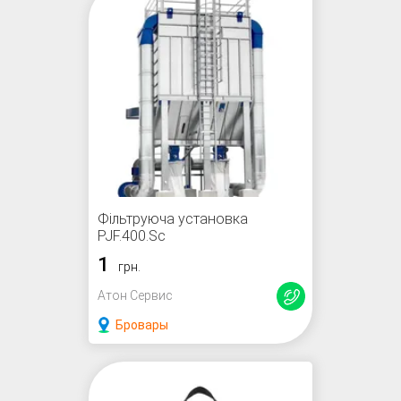
Фільтруюча установка
PJF.400.Sc
1
грн.
Атон Сервис
Бровары