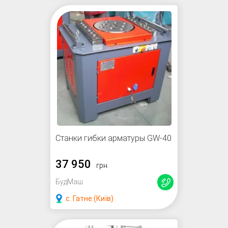
Станки гибки арматуры GW-40
37 950
грн.
БудМаш
с. Гатне (Київ)