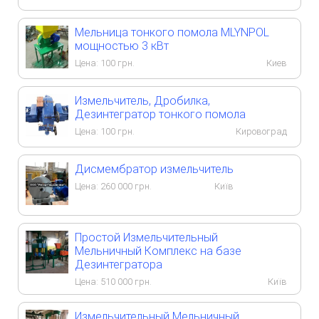
Мельница тонкого помола MLYNPOL
мощностью 3 кВт
Цена:
100
грн.
Киев
Измельчитель, Дробилка,
Дезинтегратор тонкого помола
Цена:
100
грн.
Кировоград
Дисмембратор измельчитель
Цена:
260 000
грн.
Київ
Простой Измельчительный
Мельничный Комплекс на базе
Дезинтегратора
Цена:
510 000
грн.
Київ
Измельчительный Мельничный