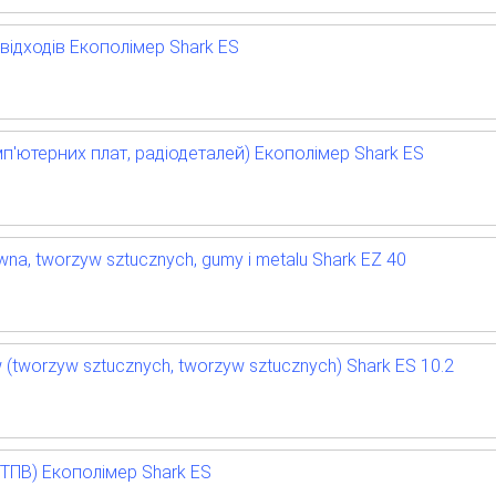
відходів Екополімер Shark ES
п'ютерних плат, радіодеталей) Екополімер Shark ES
wna, tworzyw sztucznych, gumy i metalu Shark EZ 40
 (tworzyw sztucznych, tworzyw sztucznych) Shark ES 10.2
(ТПВ) Екополімер Shark ES