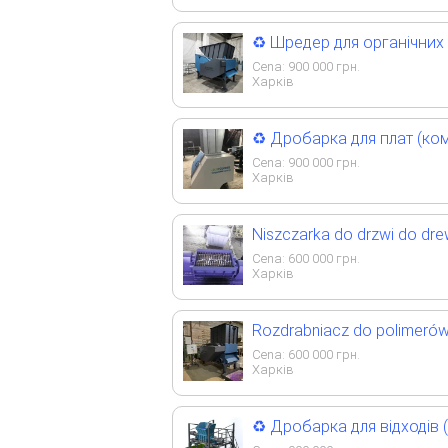
♻️ Шредер для органічних 
Cena:
900 000
грн.
Харків
♻️ Дробарка для плат (ком
Cena:
900 000
грн.
Харків
Niszczarka do drzwi do dre
Cena:
600 000
грн.
Харків
Rozdrabniacz do polimerów
Cena:
600 000
грн.
Харків
♻️ Дробарка для відходів 