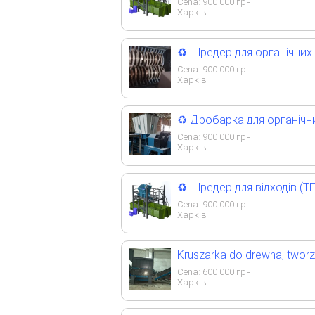
Cena:
900 000
грн.
Харків
♻️ Шредер для органічних 
Cena:
900 000
грн.
Харків
♻️ Дробарка для органічни
Cena:
900 000
грн.
Харків
♻️ Шредер для відходів (Т
Cena:
900 000
грн.
Харків
Kruszarka do drewna, tworz
Cena:
600 000
грн.
Харків