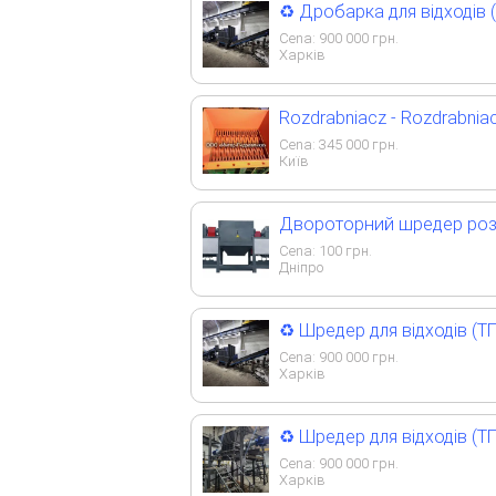
♻️ Дробарка для відходів 
Cena:
900 000
грн.
Харків
Rozdrabniacz - Rozdrabni
Cena:
345 000
грн.
Київ
Двороторний шредер ро
Cena:
100
грн.
Дніпро
♻️ Шредер для відходів (Т
Cena:
900 000
грн.
Харків
♻️ Шредер для відходів (Т
Cena:
900 000
грн.
Харків