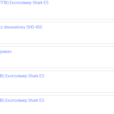
(ТПВ) Екополімер Shark ES
acz dwuwałowy SHD-450
зривач
ПВ) Екополімер Shark ES
ПВ) Екополімер Shark ES