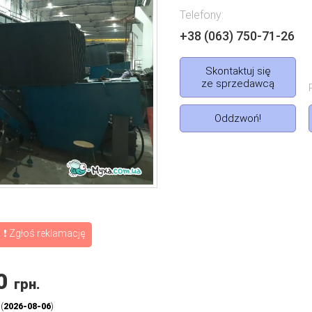
Telefony:
+38 (063) 750-71-26
Skontaktuj się
ze sprzedawcą
Oddzwoń!
❗ Zgłoś reklamację
0
грн.
 (
2026-08-06
)