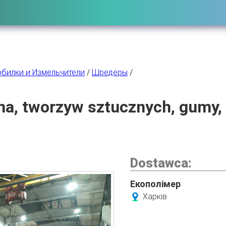
билки и Измельчители
/
Шредеры
/
na, tworzyw sztucznych, gumy,
Dostawca:
Екополімер
Харків