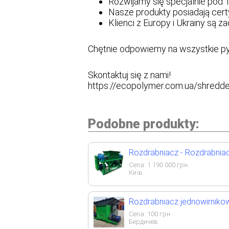
Rozwijamy się specjalnie pod 
Nasze produkty posiadają certy
Klienci z Europy i Ukrainy są z
Chętnie odpowiemy na wszystkie pyt
Skontaktuj się z nami!
https://ecopolymer.com.ua/shredd
Podobne produkty:
Rozdrabniacz - Rozdrabni
Cena:
1 190 000
грн.
Київ
Rozdrabniacz jednowirniko
Cena:
100
грн.
Бердичев