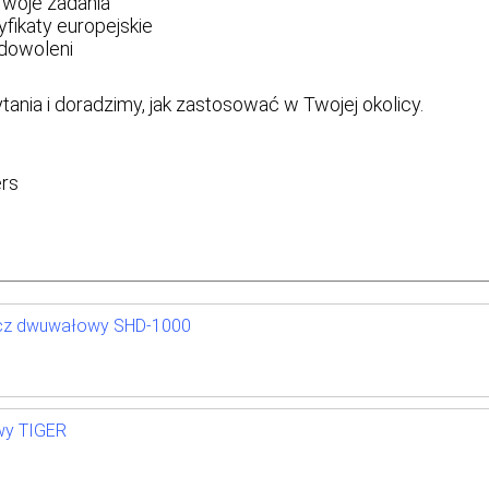
Twoje zadania
fikaty europejskie
adowoleni
ania i doradzimy, jak zastosować w Twojej okolicy.
ers
acz dwuwałowy SHD-1000
wy TIGER