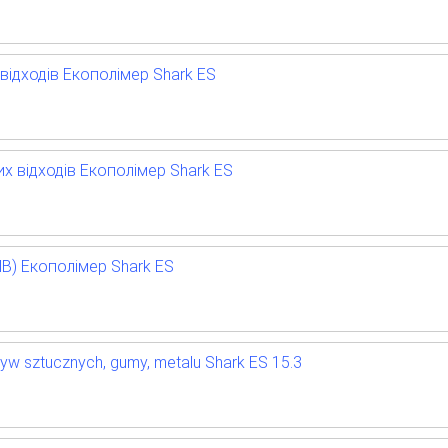
відходів Екополімер Shark ES
х відходів Екополімер Shark ES
ПВ) Екополімер Shark ES
yw sztucznych, gumy, metalu Shark ES 15.3