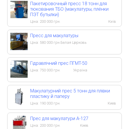
Пакетировочный пресс 18 тонн для
тюкования ТБО (макулатуры, плёнки
ПЭТ бутылки)
Ціна:
200 000
грн.
Київ
Пресс для макулатуры
Ціна:
580 000
грн.
Белая Церковь
Гідравлічний прес ПГМТ-50
Ціна:
750 000
грн.
Україна
Макулатурний прес 5 тонн для плівки
пластику й паперу
Ціна:
190 000
грн.
Киев
Прес для макулатури А-127
Ціна:
200 000
грн.
Киев