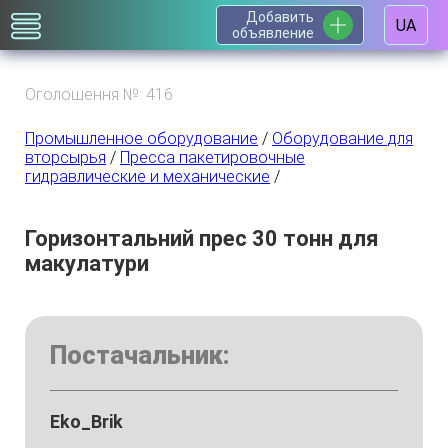
Добавить
UA
объявление
Оголошення №: 416
Промышленное оборудование
/
Оборудование для
вторсырья
/
Пресса пакетировочные
гидравлические и механические
/
Горизонтальний прес 30 тонн для
макулатури
Постачальник:
Eko_Brik