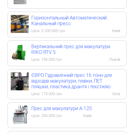
Горизонтальный Автоматический
Канальный пресс
Ціна:
3 200 000
грн.
Киев
Вертикальний прес для макулатури
RIKO RTV 5
Ціна:
156 000
грн.
Львов
ЄВРО Гідравлічний прес 16 тонн для
відходів макулатури, плівки, ПЕТ
пляшки, пластика дрантя і текстилю
Ціна:
175 000
грн.
Київ
Прес для макулатури А-125
Ціна:
200 000
грн.
Киев