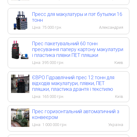
Пресс для макулатуры и пэт бутылки 16
тонн
Ціна:
75 000
грн.
Александрия
Прес пакетувальний 60 тонн
пресування паперу картону макулатури
і пластика плівки ПЕТ пляшки
Ціна:
395 000
грн.
Киев
ЄВРО Гідравлічний прес 12 тонн для
відходів макулатури, плівки, ПЕТ
пляшки, пластика дрантя і текстилю
Ціна:
165 000
грн.
Київ
Прес горизонтальний автоматичний з
конвеєром
Ціна:
1 000 000
грн.
Україна