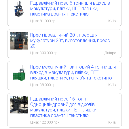
Гідравлічний прес 6 тонн для відходів
макулатури, плівки, ПЕТ пляшки,
пластика дрантя і текстилю
Ціна:
81 000
грн.
Київ
Прес гідравлічний 20т, прес для
мукулатури 20т, виготовлення, пресс
20
Ціна:
300 000
грн.
Дніпро
Прес механічний гвинтовий 4 тонни для
відходів макулатури, плівки, ПЕТ
пляшки, пластику, ганчір'я та текстилю
Ціна:
38 000
грн.
Київ
Гідравлічний прес 16 тонн
Одноциліндровий для відходів
макулатури, плівки ПЕТ пляшки
пластика дрантя і текстилю
Ціна:
122 000
грн.
Київ